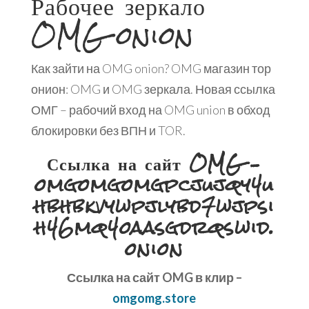
Рабочее зеркало
OMG onion
Как зайти на OMG onion? OMG магазин тор
онион: OMG и OMG зеркала. Новая ссылка
ОМГ – рабочий вход на OMG union в обход
блокировки без ВПН и TOR.
Ссылка на сайт OMG –
omgomgomgpcjujqy4u
hbhbkvywpjlybd7wjpsi
h46mq4oaasgdrqswid.
onion
Ссылка на сайт OMG в клир –
omgomg.store