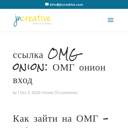
info@jncreative.com
ссылка OMG
onion: ОМГ онион
вход
by
|
Oct 3, 2020
|
home
|
0 comments
Как зайти на ОМГ –