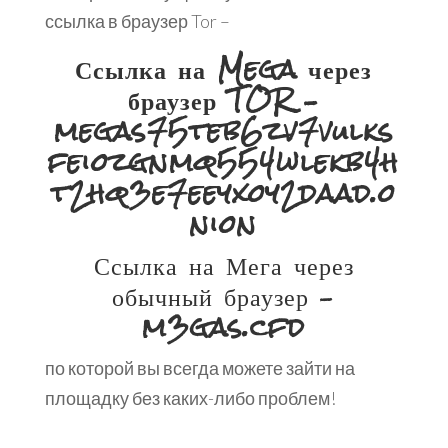
ссылка в браузер Tor –
Ссылка на Mega через
браузер TOR –
megas75teb6zv7vulks
feiozgnmq554wlekb4h
t2hq3e7eeyxoy2daad.o
nion
Ссылка на Мега через
обычный браузер –
m3gas.cfd
по которой вы всегда можете зайти на
площадку без каких-либо проблем!